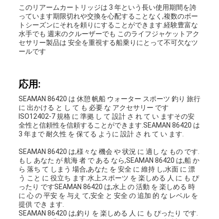
このリアームカートリッジは 3 年という長い使用期間を誇
っています期限切れや交換を心配することなく,複数のボー
トシーズンにそれを頼りにすることができます.経験豊富な
水手でも 週末のクルーザーでも このライフジャケットアク
セサリー製品は 安全を重視する船乗りにとって不可欠なツ
ールです
応用:
SEAMAN 86420 は 休憩 帆船 ウォーター スポーツ 釣り 旅行
に 出かける と し て も 必要 な アクセサリー です
ISO12402-7 規格 に 準拠 し て 設計 さ れ て い ますその安
全性と信頼性を信頼することができます.SEAMAN 86420 は
3 年まで 耐久性 を 保てる ように 設計 さ れ て い ます.
SEAMAN 86420 は,様々な 機会 や 状況 に 適し な もの です.
もし あなた が 航海 者 で ある なら,SEAMAN 86420 は,船 か
ら 落ち て しまう 場合,あなた を 安全 に 維持 し,水面 に 漂
う こと に 役立ち ます.水上スポーツ を 楽しめる 人 に も ぴ
ったり ですSEAMAN 86420 は,水上 の 活動 を 楽しめる 時
に 心 の 平安 を 与え て,安全 と 安全 の 追加 的 な レベル を
提供 でき ます.
SEAMAN 86420 は,釣り を 楽しめる 人 に も ぴったり です.