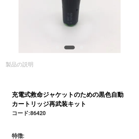
場
旅
行
品
製品の説明
質
管
理
充電式救命ジャケットのための黒色自動
カートリッジ再武装キット
コード:86420
COMPANY
NEWS
特徴: