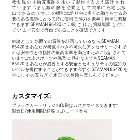
救命 服 の 手動 充電器 を 用い て 動作 する よう 設計 さ れ
て い ます.つまり,救命 服 を 必要 と し て 簡単に 充電 し,放
出 できる の です..この機能は,釣り中に多くの動きをする必
要のある漁師にとって特に便利で,浮力を素早く簡単に調整
できます.SEAMAN 86420 に 印刷 さ れ た 賞味期限 も 付い
て い ます安全で有効であることを確認できます.
結論として,水面での冒険を計画しているなら,SEAMAN
86420は,あなたが考慮すべき不可欠なアクセサリーです.そ
れは安全性と信頼性の最高水準を満たすために設計されて
います.,水上スポーツや漁業に 熱心な人でもSEAMAN
86420は,あなたが必要とする安全とセキュリティの追加の
レベルを提供することができます今すぐ SEAMAN 86420 を
手にし 心の安らぎで 水面での冒険を楽しんでください
カスタマイズ:
ブラックカートリッジの印刷はカスタマイズできます:
製造日/使用期限/顧客ロゴ/コード番号