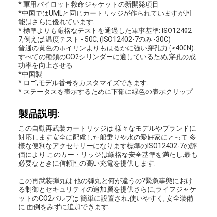
* 軍用パイロット救命ジャケットの新開発項目
*中国ではUMLと同じカートリッジが作られていますが,性
地
能はさらに優れています.
* 標準よりも厳格なテストを通過した軍事基準: ISO12402-
7,例えば:温度テスト - 50C, (ISO12402-7のみ -30C)
図
普通の黄色のホイリンよりもはるかに強い穿孔力 (>400N).
すべての種類のCO2シリンダーに適しているため,穿孔の成
功率を向上させる
*中国製
PRIVACY
* ロゴ,モデル番号をカスタマイズできます.
* ステータスを表示するために下部に緑色の表示クリップ
POLICY
製品説明:
この自動再武装カートリッジは 様々なモデルやブランドに
対応します安全に配慮した船乗りや水の愛好家にとって 多
様な便利なアクセサリーになります標準のISO12402-7の評
価により,このカートリッジは厳格な安全基準を満たし,最も
必要なときに信頼性の高い充電を提供します.
この再武装弾丸は 他の弾丸と何が違うの?緊急事態におけ
る制御とセキュリティの追加層を提供さらに,ライフジャケ
ットのCO2バルブは 簡単に設置され,使いやすく, 安全装備
に 面倒をみずに追加できます.