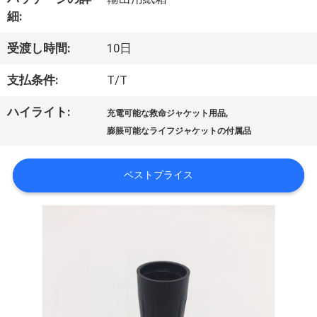
デ
細:
オ
受渡し時間:
10日
支払条件:
T/T
私
ハイライト:
,
充電可能な救命ジャケット用品
達
膨脹可能なライフジャケットの付属品
に
ベストプライス
つ
い
て
工