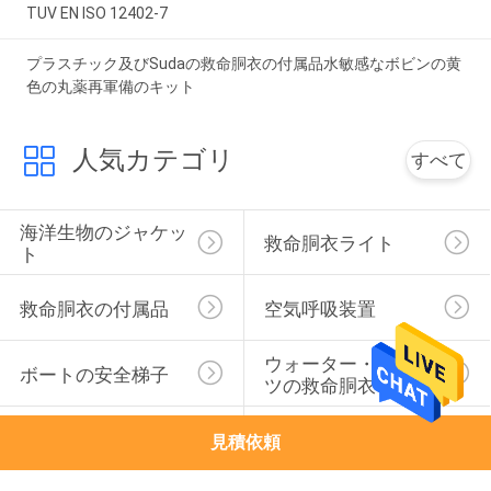
TUV EN ISO 12402-7
プラスチック及びSudaの救命胴衣の付属品水敏感なボビンの黄
色の丸薬再軍備のキット
人気カテゴリ
すべて
海洋生物のジャケッ
救命胴衣ライト
ト
救命胴衣の付属品
空気呼吸装置
ウォーター・スポー
ボートの安全梯子
ツの救命胴衣
膨脹可能な救命いか
ライフブイ リング
見積依頼
だ