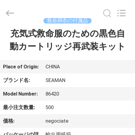
イ
ヤ
ー.
Copyright
救命胴衣の付属品
©
2016
充気式救命服のための黒色自
家
-
2026
Jiaxing
動カートリッジ再武装キット
Seaman
Marine
プ
Co.,Ltd..
All
Rights
ロ
Place of Origin:
CHINA
Reserved.
ダ
ブランド名:
SEAMAN
ク
Model Number:
86420
ト
最小注文数量:
500
価格:
negociate
ビ
パッケージの詳
輸出用紙箱