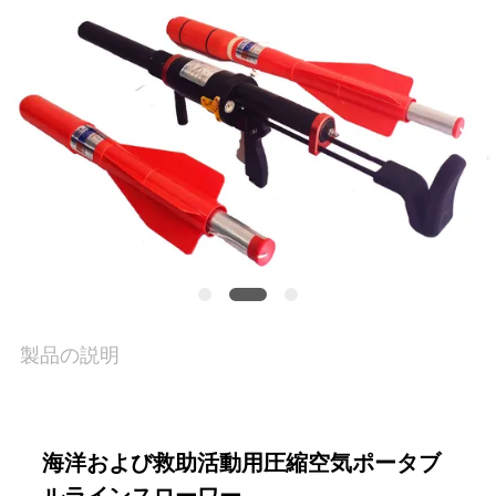
場
旅
行
品
質
管
理
製品の説明
COMPANY
海洋および救助活動用圧縮空気ポータブ
NEWS