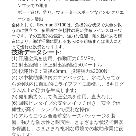
ンフラでの運用
ボート遊び、釣り、ウォータースポーツなどのレクリエ
ーション活動
全体として、Seaman 87100は、危機的な状況で人命を救
うのに役立つ、多用途で信頼性の高い救命ラインスローワ
ーです。その直感的な設計、強力な性能、耐久性のある構
造により、海洋活動に関わるあらゆる組織または個人にと
って優れた投資となります。
技術データシート:
(1) 圧縮空気を使用、作動圧力6.5MPa。
(2) 射出距離：陸上射出距離≥150メートル;
(3) 投縄仕様：直径≤3mm、投縄張力≥2000N;
(4) 水中救助爆弾内のエアバッグは、水に入ってか
ら5秒以内に自動的にライフブイに膨張し、8キログ
ラム以上の浮力を生成します;
(5) 発射動力として高圧空気を使用、直火なし;
(6) 回転ピンタイプの安全スイッチ付き、安全で信
頼性が高く、シンプルで便利な操作;
(7) アルミニウム合金航空ケースパッケージを装
備、強力な防水性と耐震性、さまざまな状況で機器
を保護し、さまざまな複雑な環境での救助作業に役
立ちます;