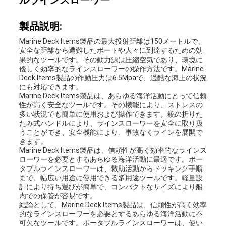
ルラインスローワー
地
製品説明:
Marine Deck Items製品の最大投射距離は150メートルで、
図
安全な距離から遭難したボートや人々に到達するための効
果的なツールです。その動力源は圧縮空気であり、環境に
優しく効率的なラインスローワーの操作方法です。Marine
Deck Items製品の作動圧力は6.5Mpaで、過酷な海上の状況
PRIVACY
にも対応できます。
Marine Deck Items製品は、あらゆる海洋活動にとって信頼
POLICY
性が高く安全なツールです。その機能により、ストレスの
多い状況でも簡単に使用および操作できます。銃の折りた
たみ式ハンドルにより、ラインスローワーを安全に取り扱
うことができ、安全機能により、事故なくラインを展開で
きます。
Marine Deck Items製品は、信頼性が高く効率的なラインス
ローワーを必要とするあらゆる海洋活動に最適です。ポー
タブルラインスローワーは、救助活動からドッキング手順
まで、幅広い用途に使用できる多用途ツールです。軽量設
計により持ち運びが簡単で、コンパクトなサイズにより船
内での保管が容易です。
結論として、Marine Deck Items製品は、信頼性が高く効率
的なラインスローワーを必要とするあらゆる海洋活動に不
可欠なツールです。ポータブルラインスローワーは、使い