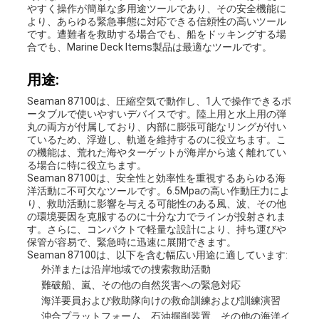
やすく操作が簡単な多用途ツールであり、その安全機能に
より、あらゆる緊急事態に対応できる信頼性の高いツール
です。遭難者を救助する場合でも、船をドッキングする場
合でも、Marine Deck Items製品は最適なツールです。
用途:
Seaman 87100は、圧縮空気で動作し、1人で操作できるポ
ータブルで使いやすいデバイスです。陸上用と水上用の弾
丸の両方が付属しており、内部に膨張可能なリングが付い
ているため、浮遊し、軌道を維持するのに役立ちます。こ
の機能は、荒れた海やターゲットが海岸から遠く離れてい
る場合に特に役立ちます。
Seaman 87100は、安全性と効率性を重視するあらゆる海
洋活動に不可欠なツールです。6.5Mpaの高い作動圧力によ
り、救助活動に影響を与える可能性のある風、波、その他
の環境要因を克服するのに十分な力でラインが投射されま
す。さらに、コンパクトで軽量な設計により、持ち運びや
保管が容易で、緊急時に迅速に展開できます。
Seaman 87100は、以下を含む幅広い用途に適しています:
外洋または沿岸地域での捜索救助活動
難破船、嵐、その他の自然災害への緊急対応
海洋要員および救助隊向けの救命訓練および訓練演習
沖合プラットフォーム、石油掘削装置、その他の海洋イ