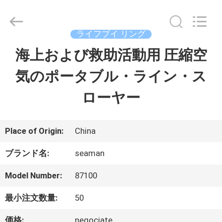
イ
ヤ
ー.
Copyright
ライフブイ リング
©
2016
海上および救助活動用 圧縮空
家
-
2026
Jiaxing
気のポータブル・ライン・ス
Seaman
Marine
プ
Co.,Ltd..
ローヤー
All
Rights
ロ
Reserved.
ダ
Place of Origin:
China
ク
ブランド名:
seaman
ト
Model Number:
87100
最小注文数量:
50
ビ
価格:
negociate