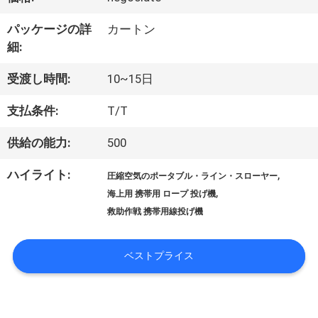
デ
パッケージの詳
カートン
オ
細:
受渡し時間:
10~15日
私
支払条件:
T/T
達
供給の能力:
500
に
ハイライト:
,
圧縮空気のポータブル・ライン・スローヤー
つ
,
海上用 携帯用 ロープ 投げ機
救助作戦 携帯用線投げ機
い
て
ベストプライス
工