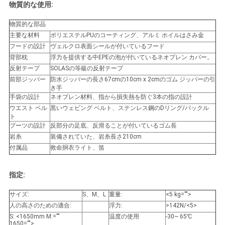
物質的な使用:
物質的な部品
主要な材料
ポリエステルPUのコーティング、アルミ ホイルはさみ金
フードの設計
ヴェルクロ表面シールが付いているフード
背部枕
浮力を提供する中EPEの泡が付いているネオプレン カバー。
反射テープ
SOLASの等級の反射テープ
前部ジッパー
防水ジッパーの長さ67cmの10cm x 2cmのゴム ジッパーの引
き手
手袋の設計
ネオプレン材料、指から損失熱を防ぐ3本の指の設計
ウエスト ベル
黒いウェビング ベルト、ステンレス鋼のDリング/バックル
ト
ブーツの設計
反部分の足底、反滑ることが付いているゴム長
岩糸
装備されていた、岩糸長さ210cm
付属品
救命胴衣ライト、笛
指定:
サイズ:
S、M、L
重量:
<5 kg="">
人の高さのための適合:
浮力:
>142N/<5>
S: <1650mm M:=""
温度の使用
-30~ 65℃
1650="">