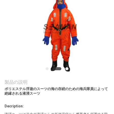
旅
行
品
質
管
理
COMPANY
製品の説明
NEWS
ポリエステル浮遊のスーツの海の存続のための海兵隊員によって
絶縁される液浸スーツ
地
Decription: