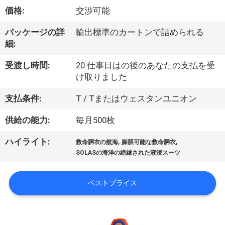
デ
価格:
交渉可能
オ
パッケージの詳
輸出標準のカートンで詰められる
細:
私
受渡し時間:
20 仕事日はの後のあなたの支払を受
達
け取りました
に
支払条件:
T / Tまたはウェスタンユニオン
つ
供給の能力:
毎月500枚
い
,
,
ハイライト:
救命胴衣の航海
膨脹可能な救命胴衣
て
SOLASの海洋の絶縁された液浸スーツ
ベストプライス
工
場