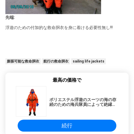
先端:
浮遊のための付加的な救命胴衣を身に着ける必要性無し!!!
膨脹可能な救命胴衣
航行の救命胴衣
sailing life jackets
最高の価格で
ポリエステル浮遊のスーツの海の存
続のための海兵隊員によって絶縁さ
れる液浸スーツ
続行