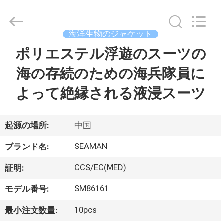
イ
ヤ
ー.
Copyright
©
海洋生物のジャケット
2016
-
ポリエステル浮遊のスーツの
家
2026
Jiaxing
Seaman
Marine
海の存続のための海兵隊員に
Co.,Ltd..
All
プ
Rights
よって絶縁される液浸スーツ
Reserved.
ロ
ダ
起源の場所:
中国
ク
SEAMAN
ブランド名:
ト
CCS/EC(MED)
証明:
SM86161
モデル番号:
ビ
10pcs
最小注文数量: