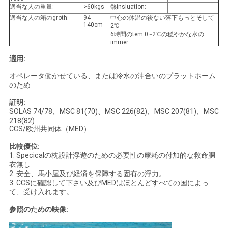
適当な人の重量:
>60kgs
熱insluation:
適当な人の箱のgroth:
94-
中心の体温の後ない落下もっとそして
140cm
2℃
6時間のtem 0~2℃の穏やかな水の
immer
適用:
オペレータ働かせている、または冷水の沖合いのプラットホーム
のため
証明:
SOLAS 74/78、MSC 81(70)、MSC 226(82)、MSC 207(81)、MSC
218(82)
CCS/欧州共同体（MED）
比較優位:
1. Specicalの枕設計浮遊のための必要性の摩耗の付加的な救命胴
衣無し
2. 安全、馬小屋及び経済を保障する固有の浮力。
3. CCSに確認して下さい及びMEDはほとんどすべての国によっ
て、受け入れます。
参照のための映像: