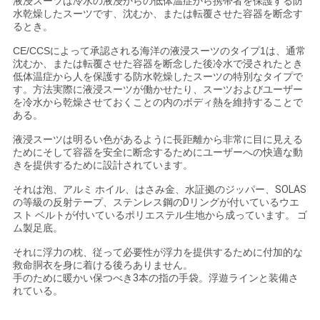
図
液浸スーツは冷水の液浸からの低体温症から携帯者を保護する防
水乾燥したスーツです、沈むか、または転覆させた容器を断念す
るとき。
PRIVACY
CE/CCSによって承認される海洋の液浸スーツのタイプ1は、通常
沈むか、または転覆させた容器を断念した後冷水で浸されたとき
POLICY
低体温症から人を保護する防水乾燥したスーツの特別なタイプで
す。方法実際に液浸スーツが働かせたり、スーツおよびユーザー
を冷水から乾燥させておくことの内のボディ熱を維持することで
ある。
液浸スーツは明るい色があるように長距離から非常に目に見える
ためにそして容器を安全に断念するためにユーザーへの快適な動
きを提供するために設計されています。
それは泡、アルミ ホイル、はさみ金、水証拠のジッパー、SOLAS
の等級の反射テープ、ステンレス鋼のDリングが付いているウエ
スト ベルトが付いているポリエステル生地から成っています。 ゴ
ム製足底。
それに浮力の枕、従って必要性が浮力を提供するために付加的な
救命胴衣を身に着ける後ろありません。
手のために暖かい保つべき3本の指の手袋。浮遊ラインと装備さ
れている。