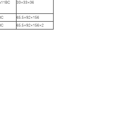
A11BC
33×33×36
BC
65.5×92×156
BC
65.5×92×156×2