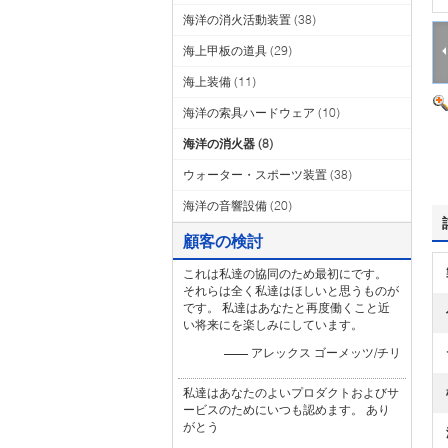
海洋の消火活動装置
(38)
海上甲板の道具
(29)
海上装備
(11)
海洋の索具ハードウェア
(10)
海洋の消火器
(8)
ウォーター・スポーツ装置
(38)
海洋の音響設備
(20)
顧客の検討
これは私達の協同のため最初にです。
それらは全く私達はほしいと思うものが
です。 私達はあなたと再度働くこと近
い将来にを楽しみにしています。
—— アレックス ゴーメッツ/チリ
私達はあなたのよいプロダクトおよびサ
ービスのためにいつも認めます。 あり
がとう