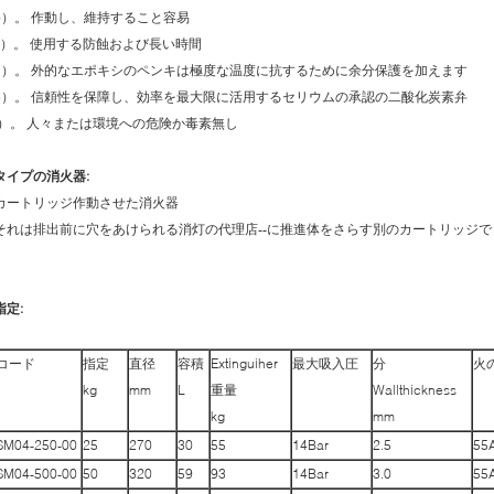
b）。 作動し、維持すること容易
c）。 使用する防蝕および長い時間
d）。 外的なエポキシのペンキは極度な温度に抗するために余分保護を加えます
e）。 信頼性を保障し、効率を最大限に活用するセリウムの承認の二酸化炭素弁
f）。 人々または環境への危険か毒素無し
タイプの消火器:
カートリッジ作動させた消火器
それは排出前に穴をあけられる消灯の代理店--に推進体をさらす別のカートリッジで exp
指定:
コード
指定
直径
容積
Extinguiher
最大吸入圧
分
火
kg
mm
L
重量
Wallthickness
kg
mm
SM04-250-00
25
270
30
55
14Bar
2.5
55
SM04-500-00
50
320
59
93
14Bar
3.0
55