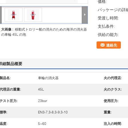
価格:
パッケージの詳細
受渡し時間:
支払条件:
大画像 :
移動式トロリー船の消火のための海洋の消火器
供給の能力:
の車輪 45L の泡
連絡先
詳細製品概要
製品名:
車輪の消火器
火の代理店:
代理店の重量:
45L
火のクラス:
テスト圧力:
23bar
使用圧力:
標準:
EN3-7,3-8,3-9,3-10
重量:
温度:
5~60
注入の時間: