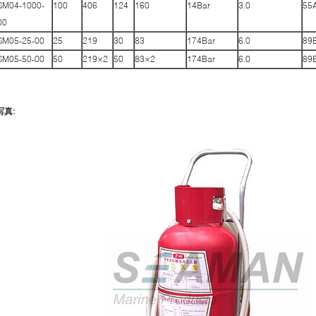
SM04-1000-
100
406
124
160
14Bar
3.0
55
00
SM05-25-00
25
219
30
83
174Bar
6.0
89
SM05-50-00
50
219×2
50
83×2
174Bar
6.0
89
写真: