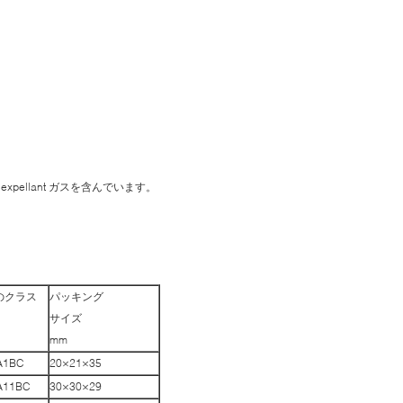
ellant ガスを含んでいます。
のクラス
パッキング
サイズ
mm
A1BC
20×21×35
A11BC
30×30×29