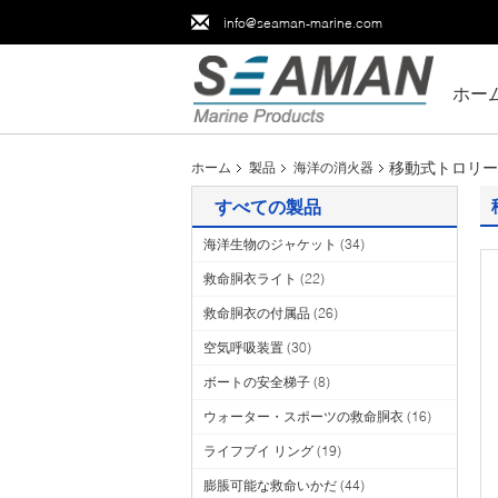
info@seaman-marine.com
ホー
移動式トロリー
ホーム
製品
海洋の消火器
すべての製品
海洋生物のジャケット
(34)
救命胴衣ライト
(22)
救命胴衣の付属品
(26)
空気呼吸装置
(30)
ボートの安全梯子
(8)
ウォーター・スポーツの救命胴衣
(16)
ライフブイ リング
(19)
膨脹可能な救命いかだ
(44)