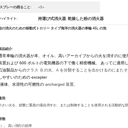
スプレーの残ること:
<5>
持運び式消火器
乾燥した粉の消火器
ハイライト:
,
船の消火のための移動式トロリー タイプ海洋の消火器の車輪 45L の泡
製品紹介:
通常車輪の消火器が本、オイル、高いアーカイブからの火を消すのに使
装置および 600 ボルトの電気機器の下で働く精密機械。 あってに適用
クラス B の火、A.を分類することを出かけるのにま
石油製品からの
しやすいのための excepter
液体、水溶性の可燃性の
ancharged
装置。
適用:
小さい火を、頻繁に緊急の場合消すか、または制御することを使用される活動的な
特徴:
a）。 高い消灯の効率