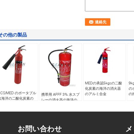
その他の製品
MEDの承認5kgsの二酸
9k
化炭素の海洋の消火器
の
CCS/MED のポータブル
のアルミ合金
の
携帯用 AFFF 3% 水スプ
は海洋の二酸化炭素の
レーの消火器の海洋の
消火器の二酸化炭素 5
等級 CCS/MED の承認
つの Kg の圧力を貯えま
した
お問い合わせ
メ