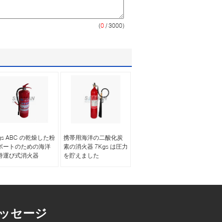
(
0
/ 3000)
gs ABC の乾燥した粉
携帯用海洋の二酸化炭
ボートのための海洋
素の消火器 7Kgs は圧力
持運び式消火器
を貯えました
ッセージ