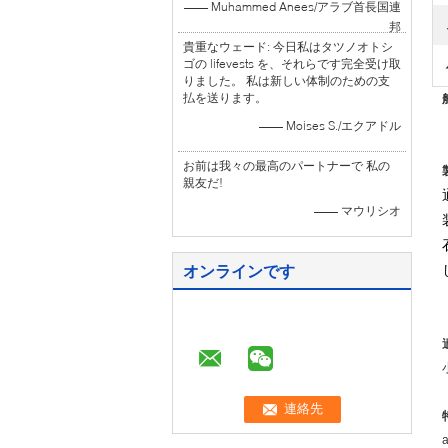
—— Muhammed Anees/アラブ首長国連
邦
貴重なウェード: 今日私はタツノオトシ
ゴの lifevests を、それらです完全受け取
りました。 私は新しい体制のための支
払を送ります。
—— Moises S./エクアドル
お前は我々の最高のパートナーで 私の
親友だ!
—— マウリシオ
オンラインです