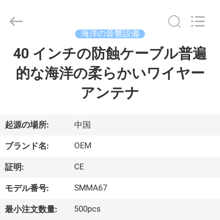
イ
ヤ
ー.
Copyright
©
海洋の音響設備
2016
-
40 インチの防蝕ケーブル普遍
家
2026
Jiaxing
Seaman
Marine
的な海洋の柔らかいワイヤー
Co.,Ltd..
All
プ
Rights
アンテナ
Reserved.
ロ
ダ
起源の場所:
中国
ク
OEM
ブランド名:
ト
CE
証明:
SMMA67
モデル番号:
ビ
500pcs
最小注文数量: