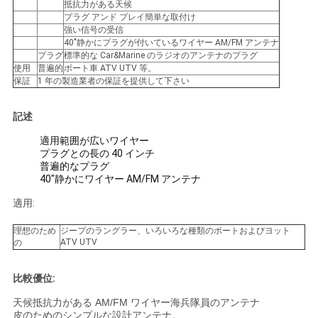
図
抵抗力がある天候
プラグ アンド プレイ簡単な取付け
強い信号の受信
PRIVACY
40"静かにプラグが付いているワイヤー AM/FM アンテナ
プラグ
標準的な Car&Marine のラジオのアンテナのプラグ
POLICY
使用
普遍的
ボート車 ATV UTV 等。
保証
1 年の製造業者の保証を提供して下さい
記述
適用範囲が広いワイヤー
プラグとの長の 40 インチ
普遍的なプラグ
40"静かにワイヤー AM/FM アンテナ
適用:
理想のため
ジープのラングラー、いろいろな種類のボートおよびヨット
ATV UTV
の
比較優位:
天候抵抗力がある AM/FM ワイヤー海兵隊員のアンテナ
皮のためのシンプルな設計アンテナ。