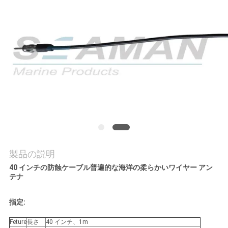
旅
行
品
質
管
理
製品の説明
COMPANY
40 インチの防蝕ケーブル普遍的な海洋の柔らかいワイヤー アン
NEWS
テナ
指定:
地
Feture
長さ
40 インチ、1m