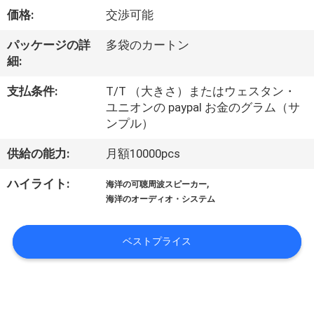
デ
価格:
交渉可能
オ
パッケージの詳
多袋のカートン
細:
私
支払条件:
T/T （大きさ）またはウェスタン・
達
ユニオンの paypal お金のグラム（サ
ンプル）
に
供給の能力:
月額10000pcs
つ
,
ハイライト:
い
海洋の可聴周波スピーカー
海洋のオーディオ・システム
て
ベストプライス
工
場