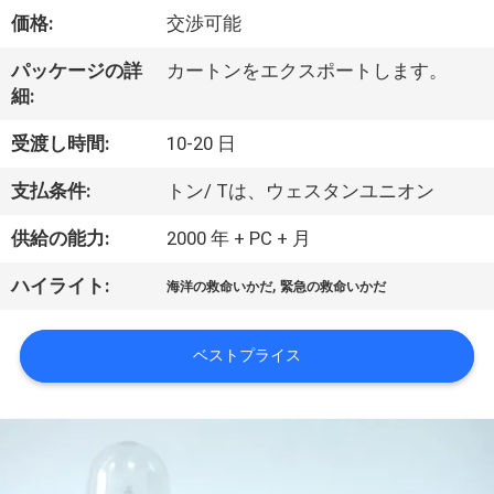
デ
価格:
交渉可能
オ
パッケージの詳
カートンをエクスポートします。
細:
私
受渡し時間:
10-20 日
達
支払条件:
トン/ Tは、ウェスタンユニオン
に
供給の能力:
2000 年 + PC + 月
つ
,
ハイライト:
い
海洋の救命いかだ
緊急の救命いかだ
て
ベストプライス
工
場