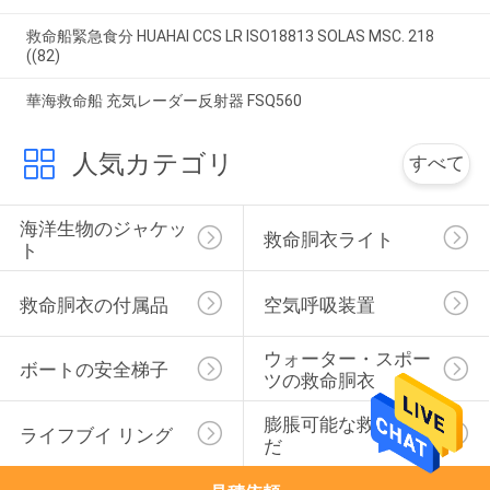
救命船緊急食分 HUAHAI CCS LR ISO18813 SOLAS MSC. 218
((82)
華海救命船 充気レーダー反射器 FSQ560
人気カテゴリ
すべて
海洋生物のジャケッ
救命胴衣ライト
ト
救命胴衣の付属品
空気呼吸装置
ウォーター・スポー
ボートの安全梯子
ツの救命胴衣
膨脹可能な救命いか
ライフブイ リング
だ