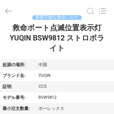
イ
ヤ
ー.
Copyright
©
膨脹可能な救命いかだ
2016
-
救命ボート点滅位置表示灯
家
2026
Jiaxing
Seaman
Marine
YUQIN BSW9812 ストロボラ
Co.,Ltd..
All
プ
Rights
イト
Reserved.
ロ
ダ
起源の場所:
中国
ク
YUQIN
ブランド名:
ト
CCS
証明:
BSW9812
モデル番号:
ビ
最小注文数量:
ポーレックス