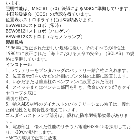
図
います。
照明性能は、MSC.81（70）決議によるMSCに準拠しています。
中国船級協会（CCS）の承認を得ています。
PRIVACY
位置表示ストロボライトには3種類あります。
BSW9812Cストロボ（常時）
POLICY
BSW9812Hストロボ（ハロゲン）
BSW9812Xストロボ（キセノンランプ）
製品規格
1996年に改正された新しい規格に従い、そのすべての特性は、
1996年に改正された「海上における人命の安全」（SOLAS）の規
格に準拠しています。
インストール
1、バッテリーをプンタバッグのバッテリー結合柱に入れます。
2、位置表示灯をいかだの外側のプンタ柱の上部に設置します。
3、いかだまたは垂直柱のペンファンに設置された照明
4、スイッチまたはペンチュ部門を引き、救命いかだの浮きタイ
ヤロープを底に
適切な柱の。
5、輸入ABS材料のダイカストのバッテリーシェル粒子は、優れ
た耐油性と耐腐食性を備えています。
ゴムダイカストランプ部分は、優れた防水耐衝撃効果がありま
す。
6、電源部は、優れた性能のリチウム電池ER34615を採用してお
り、-30℃で動作します。
+65℃の環境で正常に放電