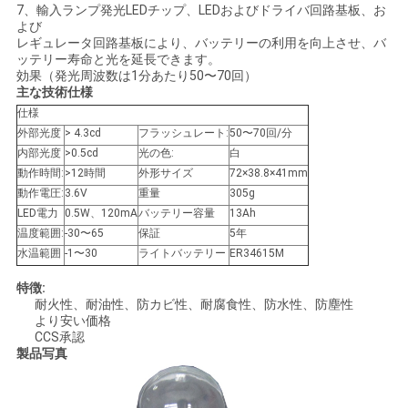
7、輸入ランプ発光LEDチップ、LEDおよびドライバ回路基板、お
よび
レギュレータ回路基板により、バッテリーの利用を向上させ、バ
ッテリー寿命と光を延長できます。
効果（発光周波数は1分あたり50〜70回）
主な技術仕様
仕様
外部光度
> 4.3cd
フラッシュレート:
50〜70回/分
内部光度
>0.5cd
光の色:
白
動作時間:
>12時間
外形サイズ
72×38.8×41mm
動作電圧:
3.6V
重量
305g
LED電力
0.5W、120mA
バッテリー容量
13Ah
温度範囲:
-30〜65
保証
5年
水温範囲
-1〜30
ライトバッテリー
ER34615M
特徴:
耐火性、耐油性、防カビ性、耐腐食性、防水性、防塵性
より安い価格
CCS承認
製品写真