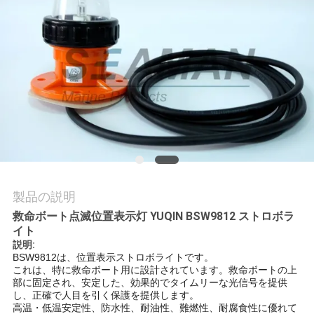
旅
行
品
質
管
理
製品の説明
COMPANY
救命ボート点滅位置表示灯 YUQIN BSW9812 ストロボラ
イト
NEWS
説明:
BSW9812は、位置表示ストロボライトです。
これは、特に救命ボート用に設計されています。救命ボートの上
地
部に固定され、安定した、効果的でタイムリーな光信号を提供
し、正確で人目を引く保護を提供します。
高温・低温安定性、防水性、耐油性、難燃性、耐腐食性に優れて